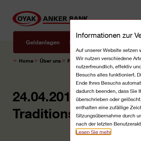
Direkt
zum
Inhalt
Informationen zur 
Mobile
Geldanlagen
Privatkredite
Banking
Auf unserer Website setzen w
Wir nutzen verschiedene Art
Home
Über uns
Presse
24.04.2012
nutzerfreundlich, effektiv u
Besuchs alles funktioniert. 
Ende Ihres Besuchs automati
dadurch beenden, dass Sie Ih
24.04.2012: Traditio
überschrieben oder gelöscht
enthalten eine zufällige Ze
Traditionsveranstal
Sitzungsübernahme durch unb
nach der letzten Benutzerakt
Lesen Sie mehr