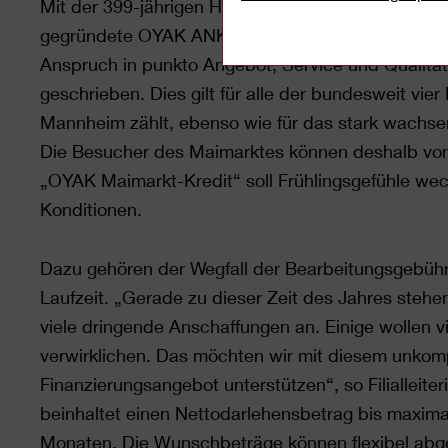
Mit der 399-jährigen Historie des Marktes kann di
gegründete OYAK ANKER Bank zwar nicht ganz mit
Anspruch in punkto Angebot, Service und Qualität
geschrieben. Dies gilt für alle der bundesweit vier
Mannheim zählt, ebenso wie für das stark wachs
Die Besucher des Maimarktes können deshalb von 
„OYAK Maimarkt-Kredit“ soll Frühlingsgefühle wec
Konditionen.
Dazu gehören der Wegfall der Bearbeitungsgebühr
Laufzeit. „Gerade zu dieser Zeit des Jahres stehe
viele dringende Anschaffungen an. Einige wollen 
verwirklichen. Das möchten wir mit diesem unkom
Finanzierungsangebot unterstützen“, so Filialleit
beinhaltet einen Nettodarlehensbetrag bis maximal
Monaten. Die Wunschbeträge können flexibel abg