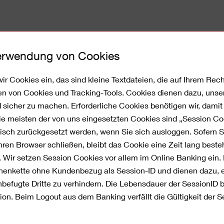
Verwendung von Cookies
Corporate Banking
Service
Über 
ir Cookies ein, das sind kleine Textdateien, die auf Ihrem Re
en von Cookies und Tracking-Tools. Cookies dienen dazu, unse
nd sicher zu machen. Erforderliche Cookies benötigen wir, dami
Die meisten der von uns eingesetzten Cookies sind „Session C
sch zurückgesetzt werden, wenn Sie sich ausloggen. Sofern 
ren Browser schließen, bleibt das Cookie eine Zeit lang best
nsbank bei
. Wir setzen Session Cookies vor allem im Online Banking ein.
ichenkette ohne Kundenbezug als Session-ID und dienen dazu, 
tung
efugte Dritte zu verhindern. Die Lebensdauer der SessionID 
ion. Beim Logout aus dem Banking verfällt die Gültigkeit der Se