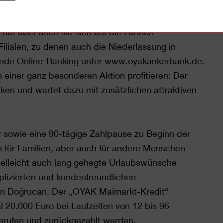
e 1958 in Koblenz als Allgemeine Teilzahlungsbank
halten. Regionale Verwurzelung bei globalem
 hat aber auch sie sich auf die Fahnen
 Filialen, zu denen auch die Niederlassung in
ende Online-Banking unter
www.oyakankerbank.de
.
einer ganz besonderen Aktion profitieren: Der
ken und wartet dazu mit zusätzlichen attraktiven
 sowie eine 90-tägige Zahlpause zu Beginn der
n für Familien, aber auch für andere Menschen
vielleicht auch lang gehegte Urlaubswünsche
plizierten und kundenfreundlichen
erin Doğrucan. Der „OYAK Maimarkt-Kredit“
 20.000 Euro bei Laufzeiten von 12 bis 96
erufen und zurückgezahlt werden.