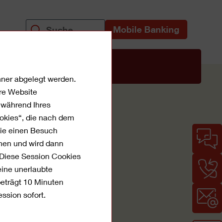
Mobile Banking
uns
chner abgelegt werden.
re Website
t während Ihres
ookies“, die nach dem
Sie einen Besuch
ehen und wird dann
 Diese Session Cookies
eine unerlaubte
beträgt 10 Minuten
ssion sofort.