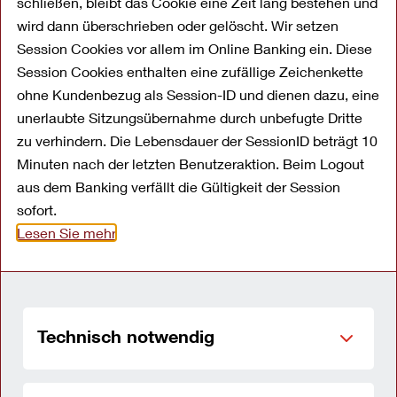
schließen, bleibt das Cookie eine Zeit lang bestehen und
wird dann überschrieben oder gelöscht. Wir setzen
Session Cookies vor allem im Online Banking ein. Diese
Die OYAK-Gruppe ist eine der größten
Session Cookies enthalten eine zufällige Zeichenkette
türkischen Unternehmensgruppen. Zu ihr
ohne Kundenbezug als Session-ID und dienen dazu, eine
gehören Firmen aus der Industrie sowie dem
unerlaubte Sitzungsübernahme durch unbefugte Dritte
Finanz- und Dienstleistungssektor. Die
zu verhindern. Die Lebensdauer der SessionID beträgt 10
Unternehmen der Gruppe schaffen mit ihren
Minuten nach der letzten Benutzeraktion. Beim Logout
Produkten, ihrem Absatz, ihrem Export und den
aus dem Banking verfällt die Gültigkeit der Session
abgeführten Steuern einen nachhaltigen und
sofort.
Lesen Sie mehr
zunehmenden Mehrwert für die Wirtschaft in
der Türkei und an ihren anderen internationalen
Standorten.
Technisch notwendig
Zu den industriellen Beteiligungen der OYAK-
Gruppe zählen führende Unternehmen des
Eisen- und Stahlsektors, des Energiesektors,