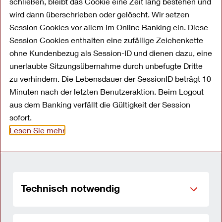
schließen, bleibt das Cookie eine Zeit lang bestehen und
wird dann überschrieben oder gelöscht. Wir setzen
Session Cookies vor allem im Online Banking ein. Diese
Sie benötigen Hilfe oder möchten zusätzliche
Session Cookies enthalten eine zufällige Zeichenkette
Informationen zu unseren Kredit- oder
ohne Kundenbezug als Session-ID und dienen dazu, eine
Anlageprodukten erhalten? Kontaktieren Sie
unerlaubte Sitzungsübernahme durch unbefugte Dritte
einfach unseren Kundenservice. Wir helfen
zu verhindern. Die Lebensdauer der SessionID beträgt 10
Ihnen gerne weiter – ob per Telefon, E-Mail
Minuten nach der letzten Benutzeraktion. Beim Logout
oder über das Kontaktformular. Unsere
aus dem Banking verfällt die Gültigkeit der Session
Servicezeiten sind Montag bis Freitag von 8.30
sofort.
Lesen Sie mehr
bis 18.00 Uhr. Gerne können Sie auch unseren
kostenfreien
Rückrufservice
nutzen.
Kontaktmöglichkeiten
Technisch notwendig
Für unsere Kreditprodukte