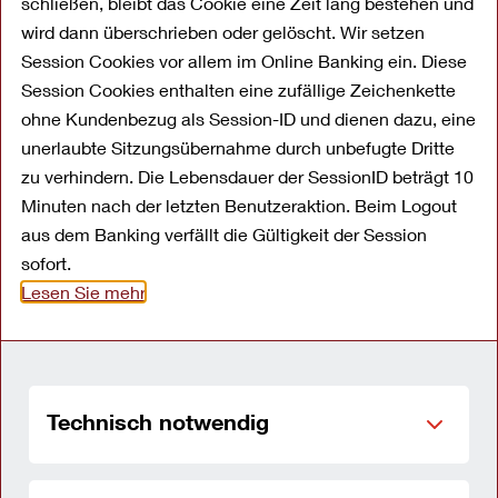
schließen, bleibt das Cookie eine Zeit lang bestehen und
wird dann überschrieben oder gelöscht. Wir setzen
ANKER Bank GmbH
Session Cookies vor allem im Online Banking ein. Diese
Session Cookies enthalten eine zufällige Zeichenkette
Für einen lang ersehnten Wunsch Geld parken,
ohne Kundenbezug als Session-ID und dienen dazu, eine
einen Traumurlaub planen, ein
unerlaubte Sitzungsübernahme durch unbefugte Dritte
Sicherheitspolster für die Familie bilden oder
zu verhindern. Die Lebensdauer der SessionID beträgt 10
Minuten nach der letzten Benutzeraktion. Beim Logout
einfach sicher anlegen. Es gibt viele Gründe,
aus dem Banking verfällt die Gültigkeit der Session
um mehr aus seinem Geld zu machen.
sofort.
Abhängig von Ihren Wünschen bieten wir Ihnen
Lesen Sie mehr
die attraktive Möglichkeit an – ganz nach Ihrem
Bedarf!
Das Festgeld-Angebot kann sich wirklich sehen
Technisch notwendig
lassen: Wir bieten unseren Kunden eine
Geldanlage, bei der sie sich einmal