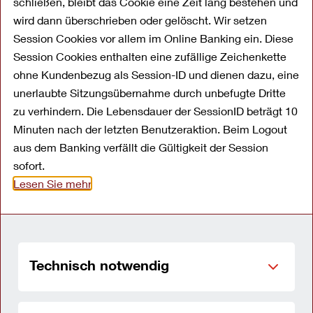
schließen, bleibt das Cookie eine Zeit lang bestehen und
wird dann überschrieben oder gelöscht. Wir setzen
Privatkredite
Session Cookies vor allem im Online Banking ein. Diese
Session Cookies enthalten eine zufällige Zeichenkette
Menschen sind genauso individuell wie die
ohne Kundenbezug als Session-ID und dienen dazu, eine
Wünsche, die sie haben. Darum bietet Ihnen
unerlaubte Sitzungsübernahme durch unbefugte Dritte
die OYAK ANKER Bank GmbH gleich vier
zu verhindern. Die Lebensdauer der SessionID beträgt 10
Minuten nach der letzten Benutzeraktion. Beim Logout
verschiedene Privatkredite, damit Sie Ihre
aus dem Banking verfällt die Gültigkeit der Session
Träume verwirklichen können. Was auch immer
sofort.
Sie vorhaben: Wir haben die passende
Lesen Sie mehr
Finanzierungslösung für Sie – sicher, flexibel
und fair. Dank unserer optionalen
Kreditabsicherung sind unsere Kunden zudem
immer auf der richtigen Seite. Gutes Gefühl
Technisch notwendig
inklusive.