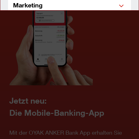
Marketing
Einstellungen speichern
Alle Cookies ablehnen
Alle Cookies akzeptieren
Datenschutzerklärung
Impressum
Jetzt neu:
Die Mobile-Banking-App
Mit der OYAK ANKER Bank App erhalten Sie