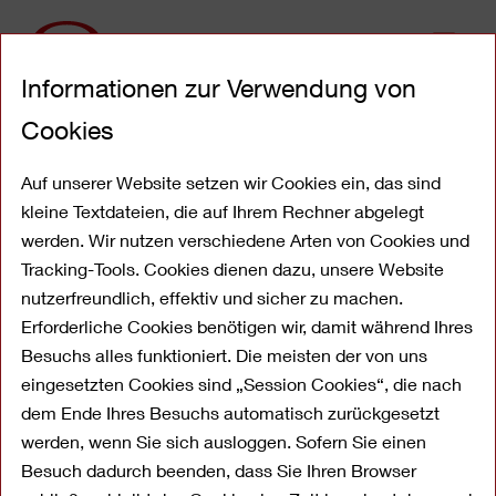
Direkt
Informationen zur Verwendung von
zum
Inhalt
Cookies
Sie haben Fragen?
Wir antworten gerne!
Auf unserer Website setzen wir Cookies ein, das sind
kleine Textdateien, die auf Ihrem Rechner abgelegt
werden. Wir nutzen verschiedene Arten von Cookies und
Tracking-Tools. Cookies dienen dazu, unsere Website
nutzerfreundlich, effektiv und sicher zu machen.
Als Ihr seriöser Partner in allen
Erforderliche Cookies benötigen wir, damit während Ihres
Finanzangelegenheiten liegt uns eine
Besuchs alles funktioniert. Die meisten der von uns
transparente und offene Kundenkommunikation
eingesetzten Cookies sind „Session Cookies“, die nach
am Herzen. Darum beantworten wir hier die
dem Ende Ihres Besuchs automatisch zurückgesetzt
werden, wenn Sie sich ausloggen. Sofern Sie einen
häufigsten Fragen unserer Kunden –
Besuch dadurch beenden, dass Sie Ihren Browser
verständlich, übersichtlich und informativ.