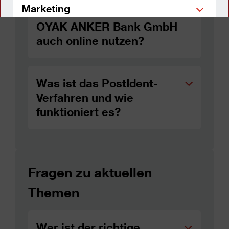
Marketing
Kann ich die Produkte der
OYAK ANKER Bank GmbH
auch online nutzen?
Einstellungen speichern
Alle Cookies ablehnen
Was ist das PostIdent-
Alle Cookies akzeptieren
Verfahren und wie
funktioniert es?
Datenschutzerklärung
Impressum
Fragen zu aktuellen
Themen
Wer ist der richtige