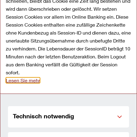
schließen, bleibt das Cookie eine Zeit lang bestehen und
wird dann überschrieben oder gelöscht. Wir setzen
Allgemeine Fragen
Session Cookies vor allem im Online Banking ein. Diese
Session Cookies enthalten eine zufällige Zeichenkette
ohne Kundenbezug als Session-ID und dienen dazu, eine
Wer ist die OYAK ANKER
unerlaubte Sitzungsübernahme durch unbefugte Dritte
Bank GmbH?
zu verhindern. Die Lebensdauer der SessionID beträgt 10
Minuten nach der letzten Benutzeraktion. Beim Logout
aus dem Banking verfällt die Gültigkeit der Session
Wer ist der richtige
sofort.
Anprechpartner für mich?
Lesen Sie mehr
Welche Kosten, Gebühren
und Entgelte fallen bei der
Technisch notwendig
Nutzung meines Kontos an?