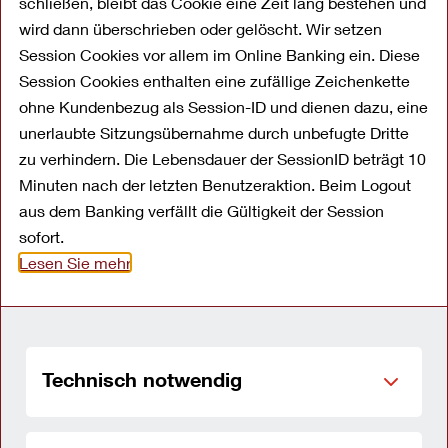
schließen, bleibt das Cookie eine Zeit lang bestehen und
Die OYAK ANKER Bank GmbH ist sich der
wird dann überschrieben oder gelöscht. Wir setzen
Bedeutung der personenbezogenen Daten
Session Cookies vor allem im Online Banking ein. Diese
seiner Kunden und der Besucher dieser
Session Cookies enthalten eine zufällige Zeichenkette
ohne Kundenbezug als Session-ID und dienen dazu, eine
Website bewusst. Wir nehmen diese
unerlaubte Sitzungsübernahme durch unbefugte Dritte
Verantwortung ernst und sehen es als eine
zu verhindern. Die Lebensdauer der SessionID beträgt 10
unserer wichtigen Aufgaben an, die
Minuten nach der letzten Benutzeraktion. Beim Logout
Vertraulichkeit Ihrer Daten sicherzustellen
aus dem Banking verfällt die Gültigkeit der Session
(Stand: 28.07.2023).
sofort.
Lesen Sie mehr
Wir informieren Sie im
Folgenden darüber wie wir
dies gewährleisten:
Technisch notwendig
Verantwortlicher für die