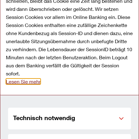
schließen, bleibt das Cookie eine Zeit lang bestehen und
wird dann überschrieben oder gelöscht. Wir setzen
Session Cookies vor allem im Online Banking ein. Diese
Die Betrugsversuche im Internet und
Session Cookies enthalten eine zufällige Zeichenkette
insbesondere beim Online-Banking nehmen zu.
ohne Kundenbezug als Session-ID und dienen dazu, eine
Bleiben Sie deshalb immer wachsam und
unerlaubte Sitzungsübernahme durch unbefugte Dritte
öffnen Sie keine unbekannten E-Mails und
zu verhindern. Die Lebensdauer der SessionID beträgt 10
Dateianhänge. Wir informieren Sie über neueste
Minuten nach der letzten Benutzeraktion. Beim Logout
Betrugsmaschen und haben an dieser Stelle
aus dem Banking verfällt die Gültigkeit der Session
aktuelle Sicherheitsweise für Sie
sofort.
Lesen Sie mehr
zusammengestellt.
IT-Sicherheitshinweis: Vorsicht
vor Phishing-Mails
Technisch notwendig
Seit 2016 häufen sich sogenannte Phishing E-
Mails. Sie haben das Ziel, persönliche Daten