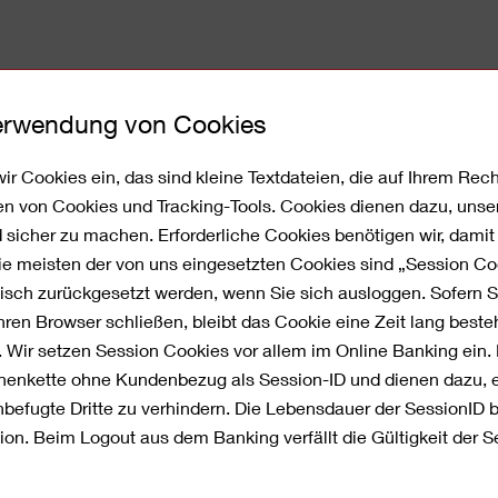
Verwendung von Cookies
Corporate Banking
Service
Über 
ir Cookies ein, das sind kleine Textdateien, die auf Ihrem Re
en von Cookies und Tracking-Tools. Cookies dienen dazu, unse
nd sicher zu machen. Erforderliche Cookies benötigen wir, dami
Die meisten der von uns eingesetzten Cookies sind „Session C
sch zurückgesetzt werden, wenn Sie sich ausloggen. Sofern 
ren Browser schließen, bleibt das Cookie eine Zeit lang best
. Wir setzen Session Cookies vor allem im Online Banking ein.
chst mit
ichenkette ohne Kundenbezug als Session-ID und dienen dazu, 
efugte Dritte zu verhindern. Die Lebensdauer der SessionID 
ion. Beim Logout aus dem Banking verfällt die Gültigkeit der Se