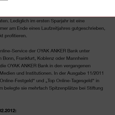
Jahre hinweg dabei zuschauen, wie ihr Geld
e von 2.500 EURO und bei einer
en. Lediglich im ersten Sparjahr ist eine
mer am Ende eines Laufzeitjahres gutgeschrieben,
 profitieren.
Online-Service der OYAK ANKER Bank unter
n in Bonn, Frankfurt, Koblenz oder Mannheim
lt die OYAK ANKER Bank in den vergangenen
edien und Institutionen. In der Ausgabe 11/2011
Online-Festgeld“ und „Top Online-Tagesgeld“ in
m belegte sie mehrfach Spitzenplätze bei Stiftung
02.2012: