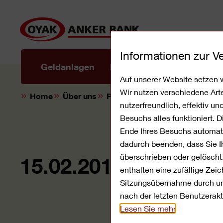
Direkt
zum
Inhalt
Informationen zur 
Mobile
Geldanlagen
Privatkredite
Banking
Auf unserer Website setzen w
Wir nutzen verschiedene Art
Home
Über uns
Presse
15.02.2012
nutzerfreundlich, effektiv u
Besuchs alles funktioniert. 
Ende Ihres Besuchs automati
dadurch beenden, dass Sie Ih
überschrieben oder gelöscht
15.02.2012: Geld wä
enthalten eine zufällige Ze
Sitzungsübernahme durch unb
nach der letzten Benutzerakt
Lesen Sie mehr