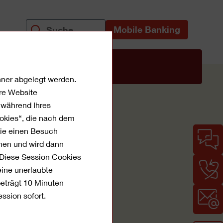
Mobile Banking
uns
chner abgelegt werden.
re Website
t während Ihres
ookies“, die nach dem
Sie einen Besuch
ehen und wird dann
 Diese Session Cookies
eine unerlaubte
beträgt 10 Minuten
ssion sofort.