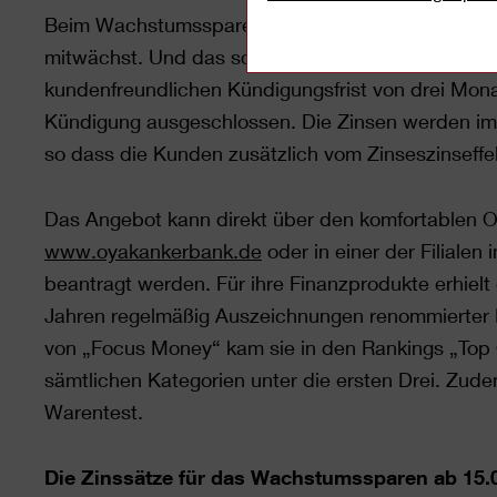
Beim Wachstumssparen können Anleger über fünf 
mitwächst. Und das schon ab einer Mindesteinlag
kundenfreundlichen Kündigungsfrist von drei Monat
Kündigung ausgeschlossen. Die Zinsen werden im
so dass die Kunden zusätzlich vom Zinseszinseffekt
Das Angebot kann direkt über den komfortablen 
www.oyakankerbank.de
oder in einer der Filiale
beantragt werden. Für ihre Finanzprodukte erhie
Jahren regelmäßig Auszeichnungen renommierter M
von „Focus Money“ kam sie in den Rankings „Top 
sämtlichen Kategorien unter die ersten Drei. Zude
Warentest.
Die Zinssätze für das Wachstumssparen ab 15.