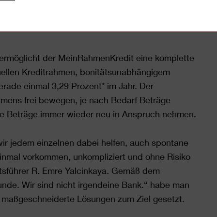
h 3,33 Prozent* (statt vorher 3,89 bis 5,39 Prozent)
Laufzeiten können flexibel zwischen 12 und 96
 ermöglicht der MeinRahmenKredit eine komplette
duellen Kreditrahmen, bonitätsunabhängigem
erade einmal 3,29 Prozent* im Jahr. Der
hmens frei bewegen, je nach Bedarf Beträge
gte Beträge immer wieder neu in Anspruch nehmen.
wir jedem einzelnen dabei helfen, auch spontane
 einmal vorkommen, unkompliziert und ohne Risiko
sführer R. Emre Yalcinkaya. Gemäß dem
unde. Wir sind nicht irgendeine Bank.“ habe man
en maßgeschneiderte Lösungen zum Ziel gesetzt.