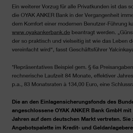
Ein weiterer Vorzug für alle Privatkunden ist das 
die OYAK ANKER Bank in der Vergangenheit immer
dem Komfort einer modernen Benutzer-Führung k
www.oyakankerbank.de
beantragt werden. „Günstig
der so praktisch und vielseitig ist wie das Leben
vereinfacht wird“, fasst Geschäftsführer Yalcink
*Repräsentatives Beispiel gem. § 6a Preisangaben
rechnerische Laufzeit 84 Monate, effektiver Jahres
p.a., 83 Monatsraten à 134,00 Euro, eine Schluss
Die an den Einlagensicherungsfonds des Bund
angeschlossene OYAK ANKER Bank GmbH mit Haup
Jahren auf dem deutschen Markt vertreten. Sie 
Angebotspalette im Kredit- und Geldanlageberei