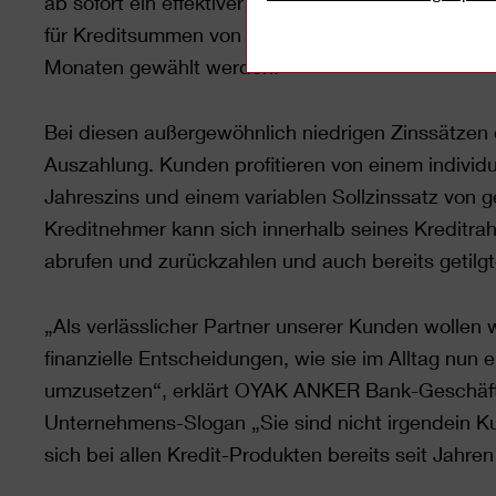
ab sofort ein effektiver Jahreszinssatz von nur noc
für Kreditsummen von 2.500 bis 50.000 Euro. Die 
Monaten gewählt werden.
Bei diesen außergewöhnlich niedrigen Zinssätzen
Auszahlung. Kunden profitieren von einem indivi
Jahreszins und einem variablen Sollzinssatz von g
Kreditnehmer kann sich innerhalb seines Kreditra
abrufen und zurückzahlen und auch bereits getil
„Als verlässlicher Partner unserer Kunden wollen 
finanzielle Entscheidungen, wie sie im Alltag nun
umzusetzen“, erklärt OYAK ANKER Bank-Geschäft
Unternehmens-Slogan „Sie sind nicht irgendein K
sich bei allen Kredit-Produkten bereits seit Jahr