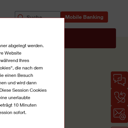
Mobile Banking
uns
chner abgelegt werden.
re Website
t während Ihres
ookies“, die nach dem
Sie einen Besuch
e
ehen und wird dann
 Diese Session Cookies
eine unerlaubte
beträgt 10 Minuten
ssion sofort.