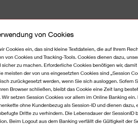
Verwendung von Cookies
Corporate Banking
Service
Über 
ir Cookies ein, das sind kleine Textdateien, die auf Ihrem Re
en von Cookies und Tracking-Tools. Cookies dienen dazu, unse
nd sicher zu machen. Erforderliche Cookies benötigen wir, dami
Die meisten der von uns eingesetzten Cookies sind „Session C
sch zurückgesetzt werden, wenn Sie sich ausloggen. Sofern 
hmenKredit – Die groß
ren Browser schließen, bleibt das Cookie eine Zeit lang best
. Wir setzen Session Cookies vor allem im Online Banking ein.
jetzt zu noch
ichenkette ohne Kundenbezug als Session-ID und dienen dazu, 
efugte Dritte zu verhindern. Die Lebensdauer der SessionID 
zen
ion. Beim Logout aus dem Banking verfällt die Gültigkeit der Se