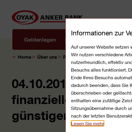
Direkt
zum
Inhalt
Informationen zur 
Mobile
Geldanlagen
Privatkredite
Banking
Auf unserer Website setzen w
Wir nutzen verschiedene Art
Home
Über uns
Presse
04.10.2017
nutzerfreundlich, effektiv u
Besuchs alles funktioniert. 
Ende Ihres Besuchs automati
04.10.2017: MeinRa
dadurch beenden, dass Sie Ih
überschrieben oder gelöscht
finanzielle Freiheit 
enthalten eine zufällige Ze
Sitzungsübernahme durch unb
günstigeren Zinssät
nach der letzten Benutzerakt
Lesen Sie mehr