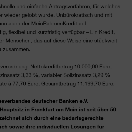
schnelle und einfache Antragsverfahren, für welches
 wieder gelobt wurde. Unbürokratisch und mit
ann auch der MeinRahmenKredit auf
, flexibel und kurzfristig verfügbar – Ein Kredit,
 der Menschen, das auf diese Weise eine stückweit
aya zusammen.
verordnung: Nettokreditbetrag 10.000,00 Euro,
zinssatz 3,33 %, variabler Sollzinssatz 3,29 %
rate à 77,70 Euro, Gesamtbetrag 11.199,70 Euro.
esverbandes deutscher Banken e.V.
tsitz in Frankfurt am Main ist seit über 50
zeichnet sich durch eine bedarfsgerechte
ch sowie ihre individuellen Lösungen für