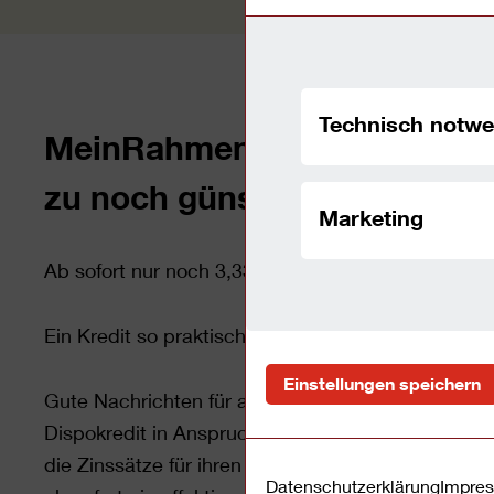
Technisch notwe
MeinRahmenKredit – Die große
zu noch günstigeren Zinssä
Marketing
Ab sofort nur noch 3,33 Prozent effektiver Jahresz
Ein Kredit so praktisch und vielseitig wie das Leb
Einstellungen speichern
Gute Nachrichten für alle, die möglichst viel finan
Dispokredit in Anspruch nehmen wollen: Die Fra
die Zinssätze für ihren erfolgreichen MeinRahmen
Datenschutzerklärung
Impre