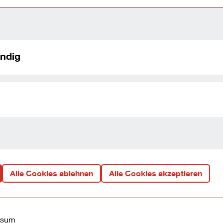
ndig
 finanzielle Freiheit jetzt
tzen
ins*
en
Alle Cookies ablehnen
Alle Cookies akzeptieren
ziellen Freiraum genießen, aber keinen teuren
nkfurter OYAK ANKER Bank hat zum 15. September
Kredit nochmals gesenkt. Bonitätsunabhängig gilt
ssum