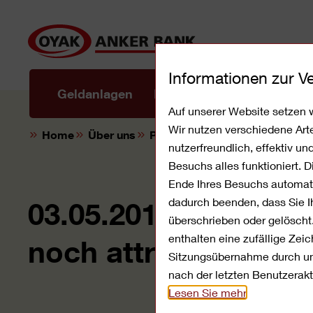
Direkt
zum
Inhalt
Informationen zur 
Mobile
Geldanlagen
Privatkredite
Banking
Auf unserer Website setzen w
Wir nutzen verschiedene Art
Home
Über uns
Presse
03.05.2019
nutzerfreundlich, effektiv u
Besuchs alles funktioniert. 
Ende Ihres Besuchs automati
dadurch beenden, dass Sie Ih
03.05.2019: MeinWun
überschrieben oder gelöscht
enthalten eine zufällige Ze
noch attraktiveren 
Sitzungsübernahme durch unb
nach der letzten Benutzerakt
Lesen Sie mehr