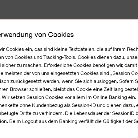
Verwendung von Cookies
Corporate Banking
Service
Über 
ir Cookies ein, das sind kleine Textdateien, die auf Ihrem Re
en von Cookies und Tracking-Tools. Cookies dienen dazu, unse
nd sicher zu machen. Erforderliche Cookies benötigen wir, dami
Die meisten der von uns eingesetzten Cookies sind „Session C
sch zurückgesetzt werden, wenn Sie sich ausloggen. Sofern 
ren Browser schließen, bleibt das Cookie eine Zeit lang best
schKredit: Jetzt mit
. Wir setzen Session Cookies vor allem im Online Banking ein.
ichenkette ohne Kundenbezug als Session-ID und dienen dazu, 
Top-Konditionen
efugte Dritte zu verhindern. Die Lebensdauer der SessionID 
ion. Beim Logout aus dem Banking verfällt die Gültigkeit der Se