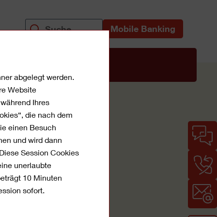
Mobile Banking
uns
chner abgelegt werden.
re Website
t während Ihres
ookies“, die nach dem
Sie einen Besuch
ehen und wird dann
 Diese Session Cookies
eine unerlaubte
beträgt 10 Minuten
ssion sofort.