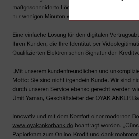
maßgeschneiderte Lösungen - wie einen sicheren 
nur wenigen Minuten welches erheblich den Kredit
Eine einfache Lösung für den digitalen Vertrag
Ihren Kunden, die Ihre Identität per Videolegitima
Qualifizierten Elektronischen Signatur den Kreditv
„Mit unserem kundenfreundlichen und unkomplizi
Motto: Sie sind nicht irgendein Kunde. Wir sind n
durch unseren Service ebenso gerecht werden wie 
Ümit Yaman, Geschäftsleiter der OYAK ANKER B
Innovativ und mit dem Komfort einer modernen B
www.oyakankerbank.de
beantragt werden. „Günsti
Papierkram zum Online-Kredit und dank mehrerer k