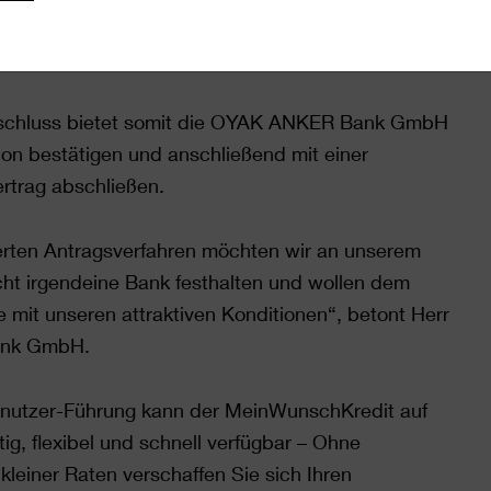
und zeitgemäßen digitalen Vertragsabschluss in
prozess verkürzt.
sabschluss bietet somit die OYAK ANKER Bank GmbH
tion bestätigen und anschließend mit einer
ertrag abschließen.
erten Antragsverfahren möchten wir an unserem
icht irgendeine Bank festhalten und wollen dem
mit unseren attraktiven Konditionen“, betont Herr
ank GmbH.
enutzer-Führung kann der MeinWunschKredit auf
g, flexibel und schnell verfügbar – Ohne
leiner Raten verschaffen Sie sich Ihren