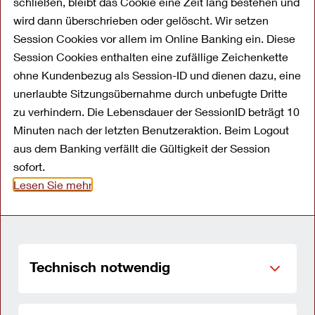
schließen, bleibt das Cookie eine Zeit lang bestehen und
wird dann überschrieben oder gelöscht. Wir setzen
und FMH ausgezeichnet
Session Cookies vor allem im Online Banking ein. Diese
Session Cookies enthalten eine zufällige Zeichenkette
Die OYAK ANKER Bank ist erneut „Beste Bank
ohne Kundenbezug als Session-ID und dienen dazu, eine
für Kleinkredite“. Wie schon 2013 wurde dem
unerlaubte Sitzungsübernahme durch unbefugte Dritte
Frankfurter Bankhaus dieses Gütesiegel vom
zu verhindern. Die Lebensdauer der SessionID beträgt 10
Minuten nach der letzten Benutzeraktion. Beim Logout
Fernsehsender n-tv verliehen. Im Auftrag von n-
aus dem Banking verfällt die Gültigkeit der Session
tv hatte die FMH-Finanzberatung die Zinssätze
sofort.
für Kleindarlehen ausgewertet. Prämisse war
Lesen Sie mehr
dabei, dass Darlehen in einer Höhe von 2.500
bis maximal 3.500 Euro innerhalb von 12 oder
24 Monaten getilgt sein sollten. Schließlich
dürfte es sich in solchen Fällen bei dem
Technisch notwendig
kreditfinanzierten Objekt kaum um ein
langlebiges Wirtschaftsgut handeln, auch wenn