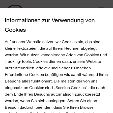
Direkt
Informationen zur Verwendung von
zum
Inhalt
Cookies
03.03.2014: Erneut "Beste
Bank für Kleinkredite"
Auf unserer Website setzen wir Cookies ein, das sind
kleine Textdateien, die auf Ihrem Rechner abgelegt
werden. Wir nutzen verschiedene Arten von Cookies und
Tracking-Tools. Cookies dienen dazu, unsere Website
nutzerfreundlich, effektiv und sicher zu machen.
Erforderliche Cookies benötigen wir, damit während Ihres
Besuchs alles funktioniert. Die meisten der von uns
eingesetzten Cookies sind „Session Cookies“, die nach
dem Ende Ihres Besuchs automatisch zurückgesetzt
werden, wenn Sie sich ausloggen. Sofern Sie einen
Besuch dadurch beenden, dass Sie Ihren Browser
OYAK ANKER Bank durch n-tv